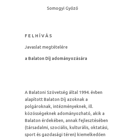
Somogyi Győző
F E L H Í V Á S
Javaslat megtételére
a Balaton Díj adományozására
A Balatoni Szövetség által 1994. évben
alapított Balaton Díj azoknak a
polgároknak, intézményeknek, ill.
közösségeknek adományozható, akik a
Balaton érdekében, annak fejlesztésében
(társadalmi, szociális, kulturális, oktatási,
sport és gazdasági téren) kiemelkedően