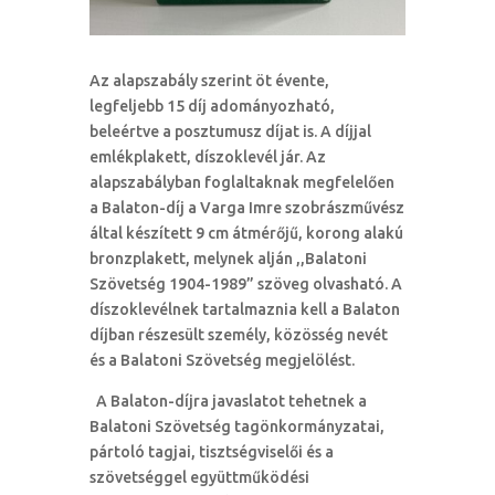
Az alapszabály szerint öt évente,
legfeljebb 15 díj adományozható,
beleértve a posztumusz díjat is. A díjjal
emlékplakett, díszoklevél jár. Az
alapszabályban foglaltaknak megfelelően
a Balaton-díj a Varga Imre szobrászművész
által készített 9 cm átmérőjű, korong alakú
bronzplakett, melynek alján ,,Balatoni
Szövetség 1904-1989” szöveg olvasható. A
díszoklevélnek tartalmaznia kell a Balaton
díjban részesült személy, közösség nevét
és a Balatoni Szövetség megjelölést.
A Balaton-díjra javaslatot tehetnek a
Balatoni Szövetség tagönkormányzatai,
pártoló tagjai, tisztségviselői és a
szövetséggel együttműködési