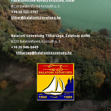
Fabacsovicsné Kovács Krisztina, titkár
8230 Balatonfüred Kossuth u. 3.
+36 30 322-2707
titkar@balatoniszovetseg.hu
Balatoni Szövetség Titkársága,
Zalatnay Anikó
8230 Balatonfüred, Kossuth u. 3.
+36 30 946-0449
titkarsag@balatoniszovetseg.hu