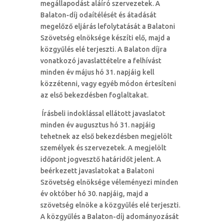
megállapodást aláíró szervezetek. A
Balaton-díj odaítélését és átadását
megelőző eljárás lefolytatását a Balatoni
Szövetség elnöksége készíti elő, majd a
közgyűlés elé terjeszti. A Balaton díjra
vonatkozó javaslattételre a felhívást
minden év május hó 31. napjáig kell
közzétenni, vagy egyéb módon értesíteni
az első bekezdésben foglaltakat.
Írásbeli indoklással ellátott javaslatot
minden év augusztus hó 31. napjáig
tehetnek az első bekezdésben megjelölt
személyek és szervezetek. A megjelölt
időpont jogvesztő határidőt jelent. A
beérkezett javaslatokat a Balatoni
Szövetség elnöksége véleményezi minden
év október hó 30. napjáig, majd a
szövetség elnöke a közgyűlés elé terjeszti.
A közgyűlés a Balaton-díj adományozását