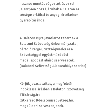
hasznos munkát végeztek és ezzel
jelentősen hozzájárultak a Balaton és
térsége erkölcsi és anyagi értékeinek
gyarapításához.
A Balaton Díjra javaslatot tehetnek a
Balatoni Szövetség önkormányzatai,
pártoló tagjai, tisztségviselői és a
Szövetséggel együttműködési
megállapodást aláíró szervezetek.
(Balatoni Szövetség Alapszabálya szerint)
Kérjük javaslataikat, a megfelelő
indoklással írásban a Balatoni Szövetség
Titkárságára
(
titkarsag@balatoniszovetseg.hu
,
megküldeni szíveskedjenek.