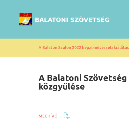
A Balaton Szalon 2022 képzőművészeti kiállítás
A Balatoni Szövetség
közgyűlése
MEGHÍVÓ