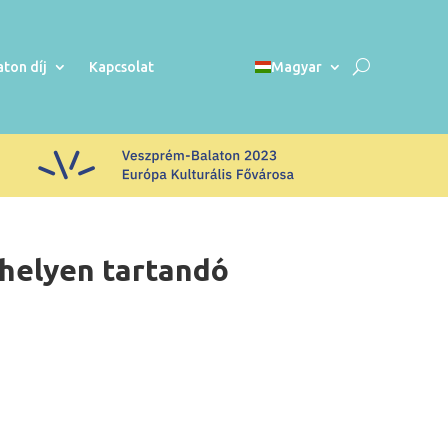
aton díj
Kapcsolat
Magyar
thelyen tartandó