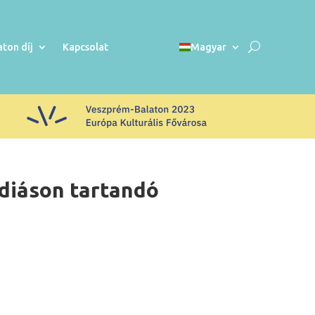
aton díj
Kapcsolat
Magyar
diáson tartandó