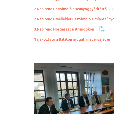
2.Napirend Beszámoló a szúnyoggyérítésről 202
2.Napirend I. melléklet Beszámoló a csípőszúny
3.Napirend Horgászat a strandokon
Tájékoztató a Balaton nyugati medencéjét érin