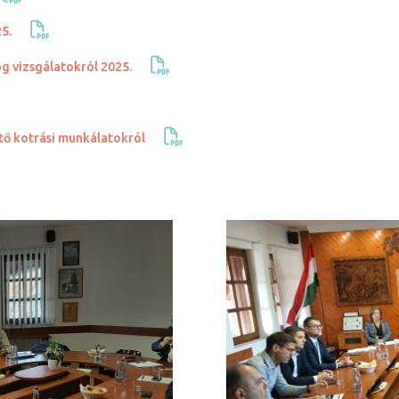
5.
og vizsgálatokról 2025.
tő kotrási munkálatokról