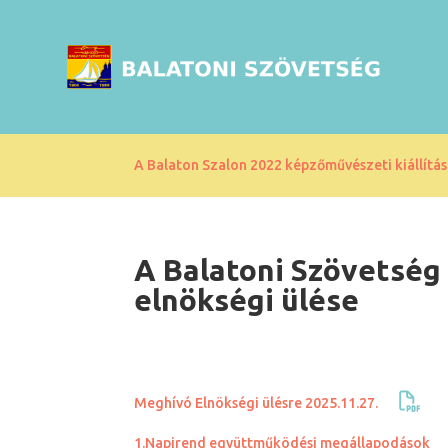
A Balaton Szalon 2022 képzőművészeti kiállítás
A Balatoni Szövetség
elnökségi ülése
Meghívó Elnökségi ülésre 2025.11.27.
1.Napirend együttműködési megállapodások