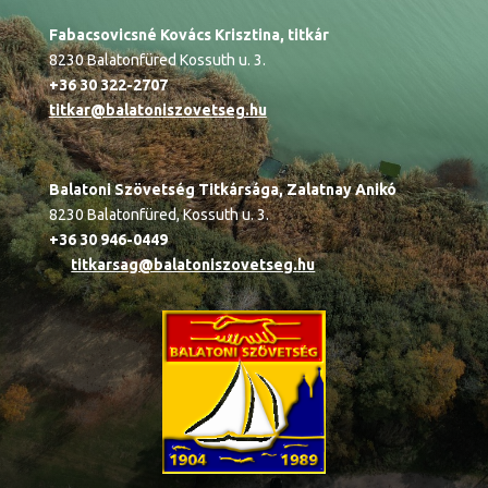
Fabacsovicsné Kovács Krisztina, titkár
8230 Balatonfüred Kossuth u. 3.
+36 30 322-2707
titkar@balatoniszovetseg.hu
Balatoni Szövetség Titkársága,
Zalatnay Anikó
8230 Balatonfüred, Kossuth u. 3.
+36 30 946-0449
titkarsag@balatoniszovetseg.hu