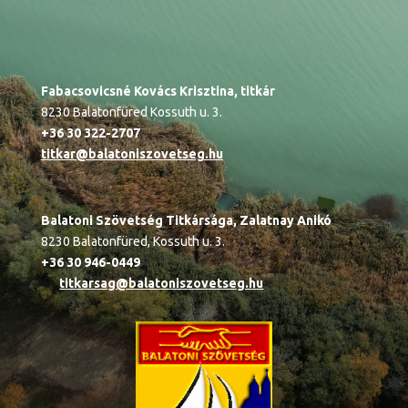
Fabacsovicsné Kovács Krisztina, titkár
8230 Balatonfüred Kossuth u. 3.
+36 30 322-2707
titkar@balatoniszovetseg.hu
Balatoni Szövetség Titkársága,
Zalatnay Anikó
8230 Balatonfüred, Kossuth u. 3.
+36 30 946-0449
titkarsag@balatoniszovetseg.hu