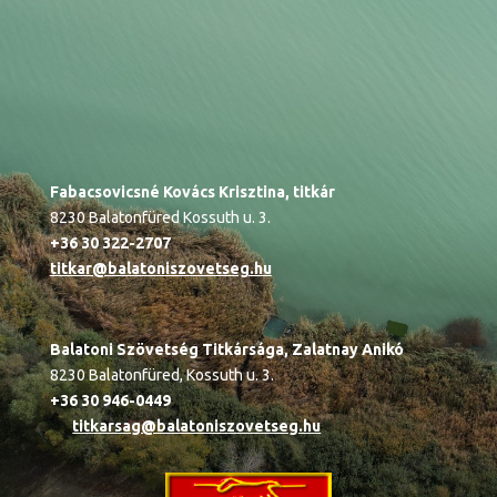
Fabacsovicsné Kovács Krisztina, titkár
8230 Balatonfüred Kossuth u. 3.
+36 30 322-2707
titkar@balatoniszovetseg.hu
Balatoni Szövetség Titkársága,
Zalatnay Anikó
8230 Balatonfüred, Kossuth u. 3.
+36 30 946-0449
titkarsag@balatoniszovetseg.hu