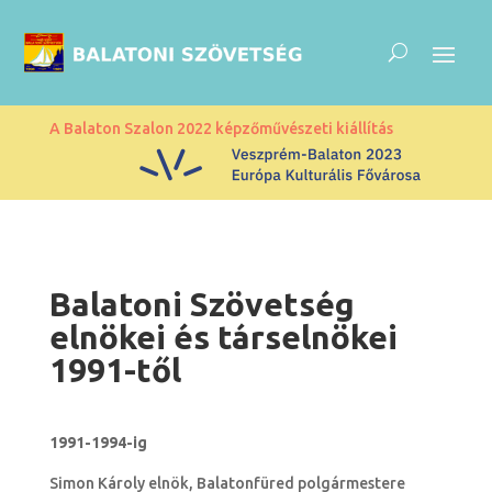
A Balaton Szalon 2022 képzőművészeti kiállítás
Balatoni Szövetség
elnökei és társelnökei
1991-től
1991-1994-ig
Simon Károly elnök, Balatonfüred polgármestere