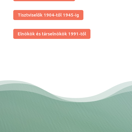
Tisztviselők 1904-től 1945-ig
Elnökök és társelnökök 1991-től